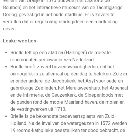
Willem van Oranje in 1575 trouwde met Charlotte de
Bourbon) en het interactieve museum van de Tachtigjarige
Oorlog, gevestigd in het oude stadhuis. Er is zoveel te
vertellen dat er regelmatig stadsgidsen een rondleiding
geven.
Leuke weetjes
Brielle telt op één stad na (Harlingen) de meeste
monumenten per inwoner van Nederland.
Brielle heeft zóveel bezienswaardigheden, dat het
onmogelijk is ze allemaal op één dag te bekijken. Zo zijn
er onder andere: de Jacobskerk, het Asyl voor oude en
gebrekkige Zeelieden, het Merulaweeshuis, het Arsenaal
en de Infirmerie, de Geuzenkerk, de Sloepenloods met
de panden rond de mooie Maarland-haven, de molen en
de vestingwerken uit 1713.
Brielle is de bekendste bedevaartsplaats van Zuid-
Holland. Na de inval van de watergeuzen in 1572 werden
19 rooms-katholieke geestelijken ter dood gebracht, de