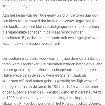
de Maas op en het zuidelijk deel van de provincie Holland
kunnen bedreigen.
Aan het begin van de 18de eeuw werd bij de toren dan ook
een klein fort gebouwd dat later in die eeuw uitgroeide tot
een kustbatterij, een klein verdedigingswerk, met kanonnen
die vijandelijke schepen in de Maasmond konden
beschieten. Bij de batterij behoorde ook een kogelgloeioven,
waarin de kanonkogels werden verhit.
De loodsen en vissers voorkwamen (meerdere keren) dat de
toren werd afgebroken. De militairen vonden het te opvallend
en een goed mikpunt. Voor de scheepvaart bleef de toren.
Halverwege de 19de eeuw werd de Stenen Baak als
vuurtoren officieel buiten gebruik gesteld; het Rijk verwierf
het eigendom van de toren. In 1939 en 1965 werd de toren
onder supervisie van de Rijksgebouwendienst gerestaureerd.
In 1999 staken vier overheidsinstellingen de koppen bij
elkaar: de Rijksgebouwendienst, het Recreatieschap Voorne,