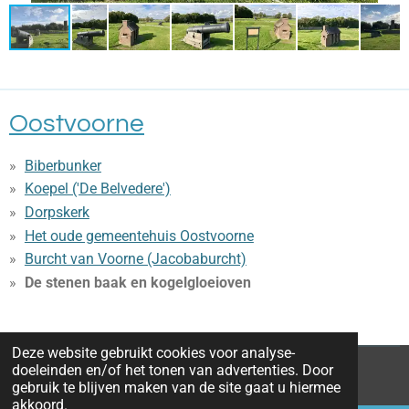
Oostvoorne
Biberbunker
Koepel ('De Belvedere')
Dorpskerk
Het oude gemeentehuis Oostvoorne
Burcht van Voorne (Jacobaburcht)
De stenen baak en kogelgloeioven
Deze website gebruikt cookies voor analyse-
doeleinden en/of het tonen van advertenties. Door
© 2016 - 2026 Bedandbreakfastrockanjeaanzee.nl
gebruik te blijven maken van de site gaat u hiermee
akkoord.