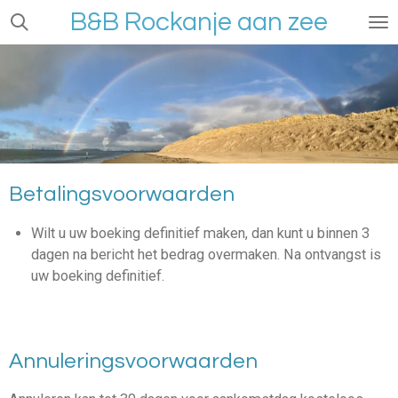
B&B Rockanje aan zee
Ga
direct
naar
de
hoofdinhoud
Betalingsvoorwaarden
Wilt u uw boeking definitief maken, dan kunt u binnen 3
dagen na bericht het bedrag overmaken. Na ontvangst is
uw boeking definitief.
Annuleringsvoorwaarden