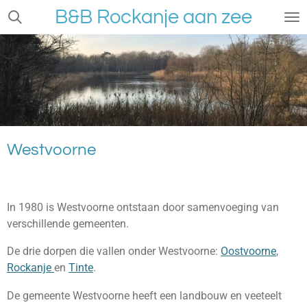
B&B Rockanje aan zee
Ga
direct
naar
de
hoofdinhoud
Westvoorne
In 1980 is Westvoorne ontstaan door samenvoeging van
verschillende gemeenten.
De drie dorpen die vallen onder Westvoorne:
Oostvoorne
,
Rockanje
en
Tinte
.
De gemeente Westvoorne heeft een landbouw en veeteelt