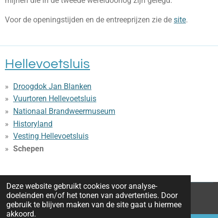
mijnen die in de tweede wereldoorlog zijn gelegd.
Voor de openingstijden en de entreeprijzen zie de
site
.
Hellevoetsluis
Droogdok Jan Blanken
Vuurtoren Hellevoetsluis
Nationaal Brandweermuseum
Historyland
Vesting Hellevoetsluis
Schepen
Deze website gebruikt cookies voor analyse-
doeleinden en/of het tonen van advertenties. Door
© 2016 - 2026 Bedandbreakfastrockanjeaanzee.nl
gebruik te blijven maken van de site gaat u hiermee
akkoord.